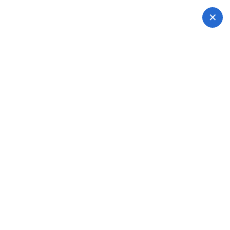
✕
网
新闻中心
联系我们
登录平台
异
新葡京博彩官网
专业 · 信赖 · 安全
立即注册