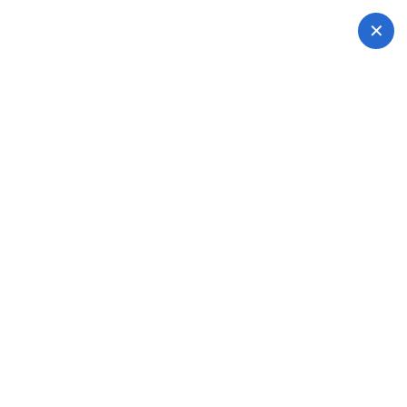
✕
网
新闻中心
联系我们
登录平台