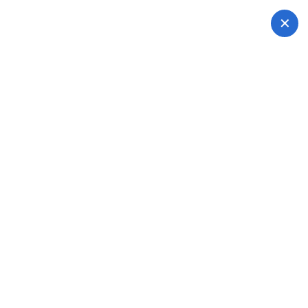
登录平台
✕
标签云列表
按标签聚合浏览相关文章
互联网巨头高管变动对组织效率影响差异分析 - 新葡京