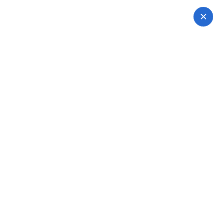
✕
网
新闻中心
联系我们
登录平台