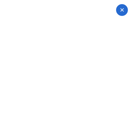
登录平台
✕
标签云列表
按标签聚合浏览相关文章
华为旗舰芯片性能提升，竞品压力增大