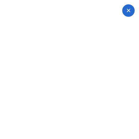
登录平台
✕
标签云列表
按标签聚合浏览相关文章
竞品动向原因解析 - 新葡京博彩官网